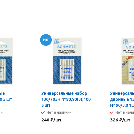
ые
Универсальные набор
Универсал
0 5 шт
130/705H №80,90(3),100
двойные 13
5 шт
№ 90/3.0 1
ии
Нет в наличии
Нет в нал
240
₽
/шт
326
₽
/шт