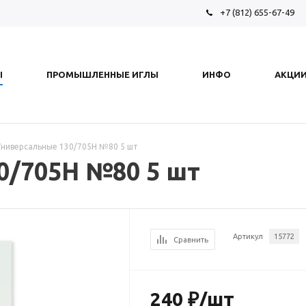
+7 (812) 655-67-49
Ы
ПРОМЫШЛЕННЫЕ ИГЛЫ
ИНФО
АКЦИ
Универсальные 130/705H №80 5 шт
0/705H №80 5 шт
Артикул
15772
Сравнить
240
₽
/шт