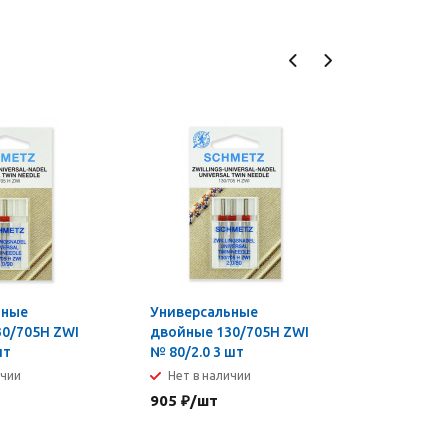
ьные
Универсальные
Универса
0/705H ZWI
двойные 130/705H ZWI
двойные 
шт
№ 80/2.0 3 шт
BR № 100/
ичии
Нет в наличии
Нет в н
905
₽
/шт
393
₽
/шт