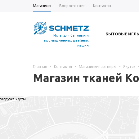
Магазины
Вопрос-ответ
Контакты
БЫТОВЫЕ ИГЛ
Иглы для бытовых и
промышленных швейных
машин
Главная
-
Контакты
-
Магазины-партнёры
-
Якутск
Магазин тканей К
загрузка карты...