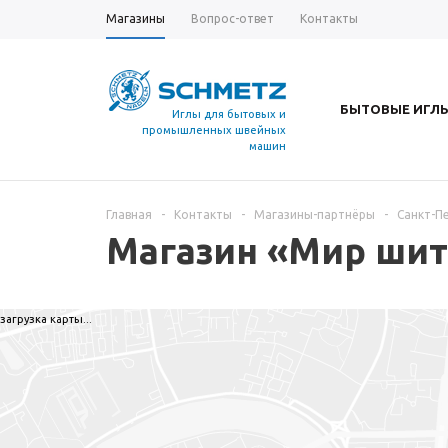
Магазины
Вопрос-ответ
Контакты
БЫТОВЫЕ ИГЛ
Иглы для бытовых и
промышленных швейных
машин
Главная
-
Контакты
-
Магазины-партнёры
-
Санкт-П
Магазин «Мир шит
загрузка карты...