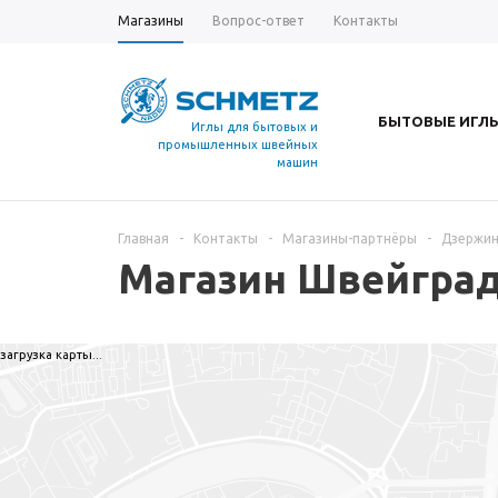
Магазины
Вопрос-ответ
Контакты
БЫТОВЫЕ ИГЛ
Иглы для бытовых и
промышленных швейных
машин
Главная
-
Контакты
-
Магазины-партнёры
-
Дзержин
Магазин Швейгра
загрузка карты...