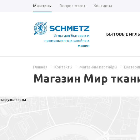
Магазины
Вопрос-ответ
Контакты
БЫТОВЫЕ ИГЛ
Иглы для бытовых и
промышленных швейных
машин
Главная
-
Контакты
-
Магазины-партнёры
-
Екатери
Магазин Мир ткан
загрузка карты...